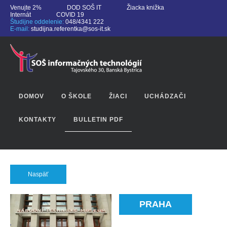
Venujte 2%
DOD SOŠ IT
Žiacka knižka
Internát
COVID 19
Študijne oddelenie:
048/4341 222
E-mail:
studijna.referentka@sos-it.sk
DOMOV
O ŠKOLE
ŽIACI
UCHÁDZAČI
KONTAKTY
BULLETIN PDF
Naspäť
PRAHA