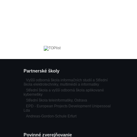
Partnerské školy
Vyšší odborná škola informačních studií a Střední
škola elektrotechniky, multimédií a informatiky
Střední škola a vyšší odborná škola aplikované
kybernetiky
Střední škola teleinformatiky, Ostrava
EPD - European Projects Development Unipessoal
Lda
Andreas-Gordon-Schule Erfurt
Povinné zverejňovanie