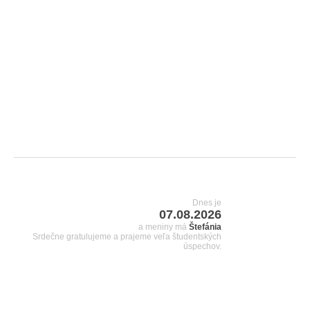
Dnes je
07.08.2026
a meniny má
Štefánia
Srdečne gratulujeme a prajeme veľa študentských
úspechov.