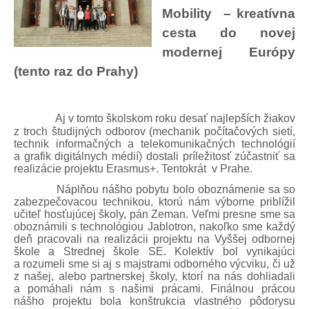
Mobility
– kreatívna
cesta do novej
modernej Európy
(tento raz do Prahy)
Aj v tomto školskom roku desať najlepších žiakov
z troch študijných odborov (mechanik počítačových sietí,
technik informačných a telekomunikačných technológií
a grafik digitálnych médií) dostali príležitosť zúčastniť sa
realizácie projektu Erasmus+. Tentokrát
v Prahe.
Náplňou nášho pobytu bolo oboznámenie sa so
zabezpečovacou technikou, ktorú nám výborne priblížil
učiteľ hosťujúcej školy, pán Zeman. Veľmi presne sme sa
oboznámili s technológiou Jablotron, nakoľko sme každý
deň pracovali na realizácii projektu na Vyššej odbornej
škole a Strednej škole SE. Kolektív bol vynikajúci
a rozumeli sme si aj s majstrami odborného výcviku, či už
z našej, alebo partnerskej školy, ktorí na nás dohliadali
a pomáhali nám s našimi prácami. Finálnou prácou
nášho projektu bola konštrukcia vlastného pôdorysu