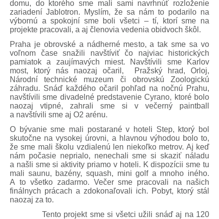
domu, do ktorého sme mali sami navrhnúť rozloženie
zariadení Jablotron. Myslím, že sa nám to podarilo na
výbornú a spokojní sme boli všetci – tí, ktorí sme na
projekte pracovali, a aj členovia vedenia obidvoch škôl.
Praha je obrovské a nádherné mesto, a tak sme sa vo
voľnom čase snažili navštíviť čo najviac historických
pamiatok a zaujímavých miest. Navštívili sme Karlov
most, ktorý nás naozaj očaril, Pražský hrad, Orloj,
Národní technické muzeum či obrovskú Zoologickú
záhradu. Snáď každého očaril pohľad na nočnú Prahu,
navštívili sme divadelné predstavenie Cyrano, ktoré bolo
naozaj vtipné, zahrali sme si v večerný paintball
a navštívili sme aj O2 arénu.
O bývanie sme mali postarané v hoteli Step, ktorý bol
skutočne na vysokej úrovni, a hlavnou výhodou bolo to,
že sme mali školu vzdialenú len niekoľko metrov. Aj keď
nám počasie neprialo, nenechali sme si skaziť náladu
a našli sme si aktivity priamo v hoteli. K dispozícii sme tu
mali saunu, bazény, squash, mini golf a mnoho iného.
A to všetko zadarmo. Večer sme pracovali na našich
finálnych prácach a zdokonaľovali ich. Pobyt, ktorý stál
naozaj za to.
Tento projekt sme si všetci užili snáď aj na 120