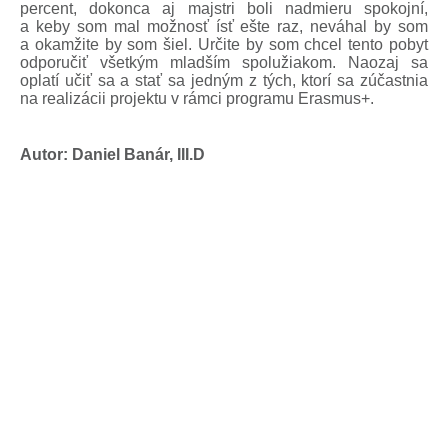
percent, dokonca aj majstri boli nadmieru spokojní,
a keby som mal možnosť ísť ešte raz, neváhal by som
a okamžite by som šiel. Určite by som chcel tento pobyt
odporučiť všetkým mladším spolužiakom. Naozaj sa
oplatí učiť sa a stať sa jedným z tých, ktorí sa zúčastnia
na realizácii projektu v rámci programu Erasmus+.
Autor: Daniel Banár, III.D