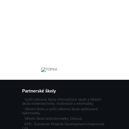
Partnerské školy
Vyšší odborná škola informačních studií a Střední
škola elektrotechniky, multimédií a informatiky
Střední škola a vyšší odborná škola aplikované
kybernetiky
Střední škola teleinformatiky, Ostrava
EPD - European Projects Development Unipessoal
Lda