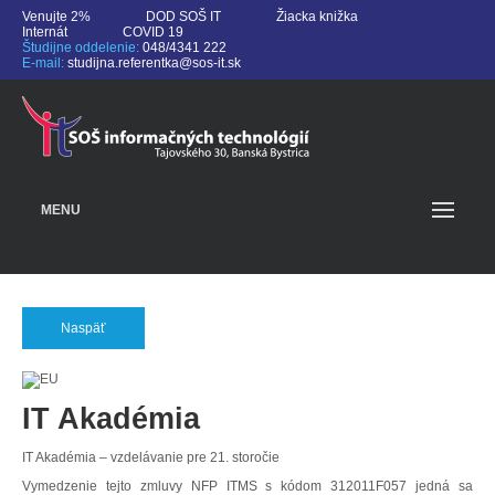
Venujte 2%
DOD SOŠ IT
Žiacka knižka
Internát
COVID 19
Študijne oddelenie:
048/4341 222
E-mail:
studijna.referentka@sos-it.sk
MENU
Naspäť
IT Akadémia
IT Akadémia – vzdelávanie pre 21. storočie
Vymedzenie tejto zmluvy NFP ITMS s kódom 312011F057 jedná sa