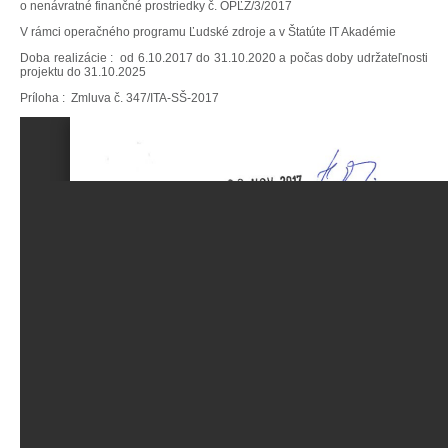
o nenávratné finančné prostriedky č. OPĽZ/3/2017
V rámci operačného programu Ľudské zdroje a v Štatúte IT Akadémie
Doba realizácie : od 6.10.2017 do 31.10.2020 a počas doby udržateľnosti
projektu do 31.10.2025
Príloha : Zmluva č. 347/ITA-SŠ-2017