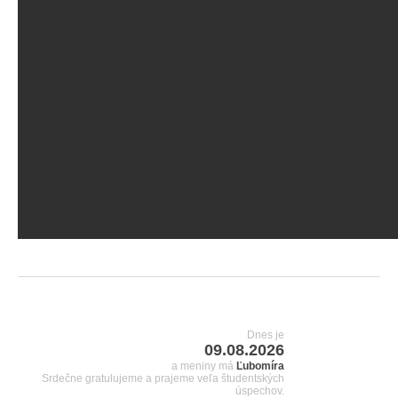
Dnes je
09.08.2026
a meniny má
Ľubomíra
Srdečne gratulujeme a prajeme veľa študentských
úspechov.