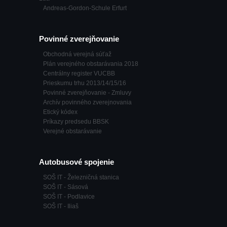
Andreas-Gordon-Schule Erfurt
Povinné zverejňovanie
Obchodná verejná súťaž
Plán verejného obstarávania 2018
Centrálny register VUCBB
Prieskumu trhu 2013/14/15/16
Povinné zverejňovanie - Zmluvy
Archív povinného zverejnovania
Etický kódex
Príkazy predsedu BBSK
Verejné obstarávanie
Autobusové spojenie
SOŠ IT - Železničná stanica
SOŠ IT - Sásová
SOŠ IT - Podlavice
SOŠ IT - Iliaš