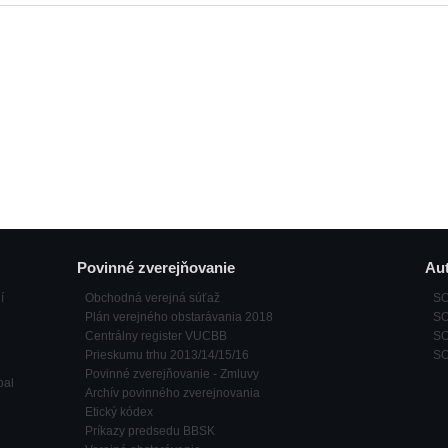
Povinné zverejňovanie
Aut
í
Obchodná verejná súťaž
SO
Plán verejného obstarávania 2018
SO
Centrálny register VUCBB
SO
Prieskumu trhu 2013/14/15/16
SOŠ
Povinné zverejňovanie - Zmluvy
oal
Archív povinného zverejnovania
Etický kódex
Príkazy predsedu BBSK