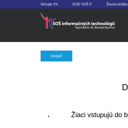
Venujte 2%
DOD SOŠ IT
Žiacka knižka
Naspäť
D
Žiaci vstupujú do 