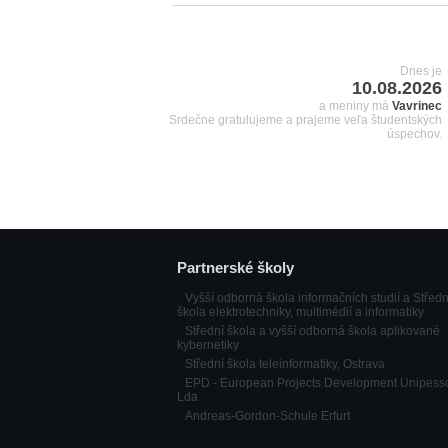
Dnes je
10.08.2026
a meniny má
Vavrinec
Srdečne gratulujeme a prajeme veľa študentských
úspechov.
Partnerské školy
Vyšší odborná škola informačních studií a Středn
škola elektrotechniky, multimédií a informatiky
Střední škola a vyšší odborná škola aplikované
kybernetiky
Střední škola teleinformatiky, Ostrava
EPD - European Projects Development Unipess
Lda
Andreas-Gordon-Schule Erfurt