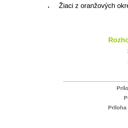
Žiaci z oranžových ok
Rozho
________________________________
Príl
P
Príloha