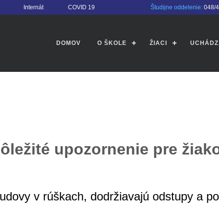
Internát
COVID 19
Študijne oddelenie:
048/
DOMOV
O ŠKOLE
ŽIACI
UCHÁDZ
ôležité upozornenie pre žiak
budovy v rúškach, dodržiavajú odstupy a po