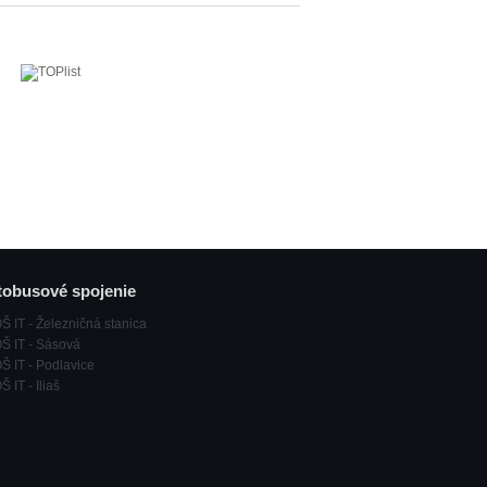
obusové spojenie
Š IT - Železničná stanica
Š IT - Sásová
Š IT - Podlavice
 IT - Iliaš