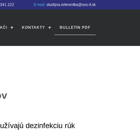
4341 222
E-mail:
studijna.referentka@sos-it.sk
AČI
KONTAKTY
BULLETIN PDF
ov
užívajú dezinfekciu rúk