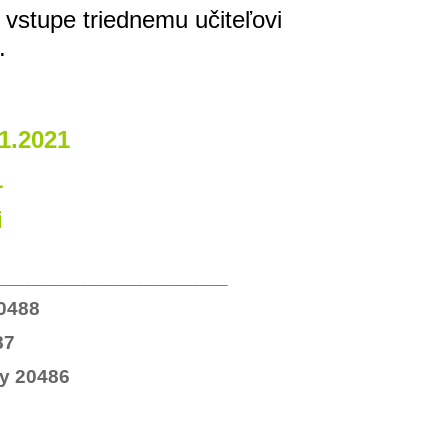
vstupe triednemu učiteľovi
.
1.2021
1
i
_________________________________
20488
87
ly 20486