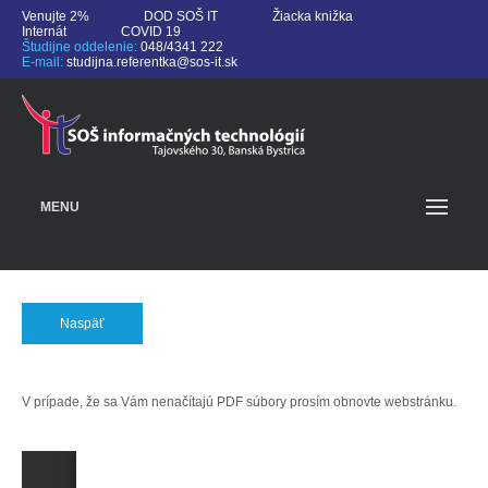
Venujte 2%
DOD SOŠ IT
Žiacka knižka
Internát
COVID 19
Študijne oddelenie:
048/4341 222
E-mail:
studijna.referentka@sos-it.sk
MENU
Naspäť
V prípade, že sa Vám nenačítajú PDF súbory prosím obnovte webstránku.