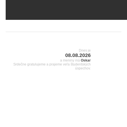
Dnes je
08.08.2026
a meniny má
Oskar
Srdečne gratulujeme a prajeme veľa študentských
úspechov.