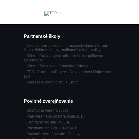
Partnerské školy
Vyšší odborná škola informačních studií a Střední
škola elektrotechniky, multimédií a informatiky
Střední škola a vyšší odborná škola aplikované
kybernetiky
Střední škola teleinformatiky, Ostrava
EPD - European Projects Development Unipessoal
Lda
Andreas-Gordon-Schule Erfurt
Povinné zverejňovanie
Obchodná verejná súťaž
Plán verejného obstarávania 2018
Centrálny register VUCBB
Prieskumu trhu 2013/14/15/16
Povinné zverejňovanie - Zmluvy