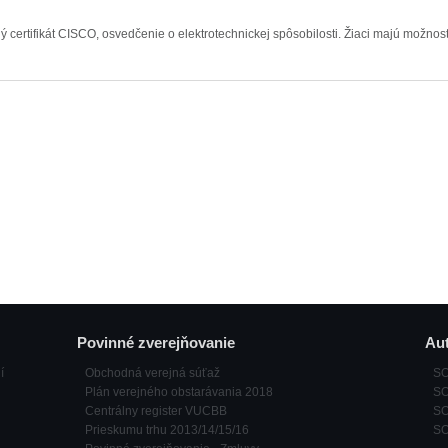
certifikát CISCO, osvedčenie o elektrotechnickej spôsobilosti. Žiaci majú možnosť
Povinné zverejňovanie
Aut
í
Obchodná verejná súťaž
SO
Plán verejného obstarávania 2018
SO
Centrálny register VUCBB
SO
Prieskumu trhu 2013/14/15/16
SOŠ