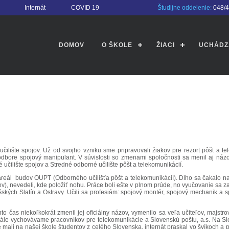
Internát
COVID 19
Študijne oddelenie:
048/
DOMOV
O ŠKOLE
ŽIACI
UCHÁDZ
lište spojov. Už od svojho vzniku sme pripravovali žiakov pre rezort pôšt a t
ore spojový manipulant. V súvislosti so zmenami spoločnosti sa menil aj názov
 učilište spojov a Stredné odborné učilište pôšt a telekomunikácií.
areál budov OUPT (Odborného učilišťa pôšt a telekomunikácií). Dlho sa čakalo n
), nevedeli, kde položiť nohu. Práce boli ešte v plnom prúde, no vyučovanie sa 
ušských Slatín a Ostravy. Učili sa profesiám: spojový montér, spojový mechanik a s
 čas niekoľkokrát zmenil jej oficiálny názov, vymenilo sa veľa učiteľov, majstro
ále vychovávame pracovníkov pre telekomunikácie a Slovenskú poštu, a.s. Na Slove
e mali na našej škole študentov z celého Slovenska, internát praskal vo švíkoch a