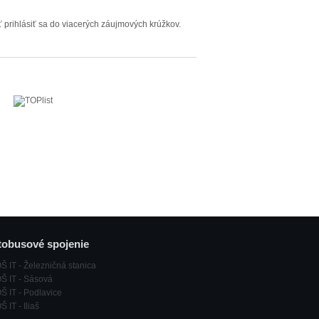
 prihlásiť sa do viacerých záujmových krúžkov.
obusové spojenie
Š IT - Železničná stanica
Š IT - Sásová
Š IT - Podlavice
 IT - Iliaš