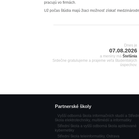
pracujú vo firmách.
Už počas štúdia majú žiaci možnosť získať medzinárodný 
Dnes je
07.08.2026
a meniny má
Štefánia
Srdečne gratulujeme a prajeme veľa študentských
úspechov.
Partnerské školy
Vyšší odborná škola informačních studií a Středn
škola elektrotechniky, multimédií a informatiky
Střední škola a vyšší odborná škola aplikované
kybernetiky
Střední škola teleinformatiky, Ostrava