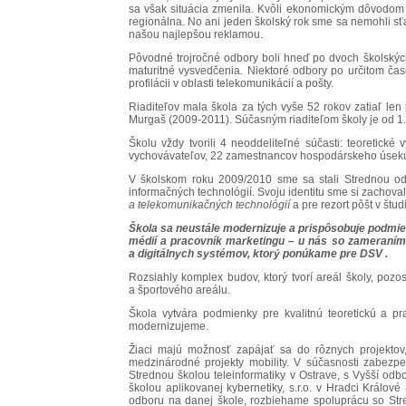
sa však situácia zmenila. Kvôli ekonomickým dôvodom r
regionálna. No ani jeden školský rok sme sa nemohli s
našou najlepšou reklamou.
Pôvodné trojročné odbory boli hneď po dvoch školských 
maturitné vysvedčenia. Niektoré odbory po určitom čase 
profilácii v oblasti telekomunikácií a pošty.
Riaditeľov mala škola za tých vyše 52 rokov zatiaľ len 
Murgaš (2009-2011). Súčasným riaditeľom školy je od 1. 
Školu vždy tvorili 4 neoddeliteľné súčasti: teoretické
vychovávateľov, 22 zamestnancov hospodárskeho úseku
V školskom roku 2009/2010 sme sa stali Strednou od
informačných technológií. Svoju identitu sme si zachova
a telekomunikačných technológií
a pre rezort pôšt v št
Škola sa neustále modernizuje a prispôsobuje podmien
médií a pracovník marketingu – u nás so zameraním
a digitálnych systémov, ktorý ponúkame pre DSV .
Rozsiahly komplex budov, ktorý tvorí areál školy, pozo
a športového areálu.
Škola vytvára podmienky pre kvalitnú teoretickú a pr
modernizujeme.
Žiaci majú možnosť zapájať sa do rôznych projektov,
medzinárodné projekty mobility. V súčasnosti zabezp
Strednou školou teleinformatiky v Ostrave, s Vyšší odb
školou aplikovanej kybernetiky, s.r.o. v Hradci Král
odboru na danej škole, rozbiehame spoluprácu so Str