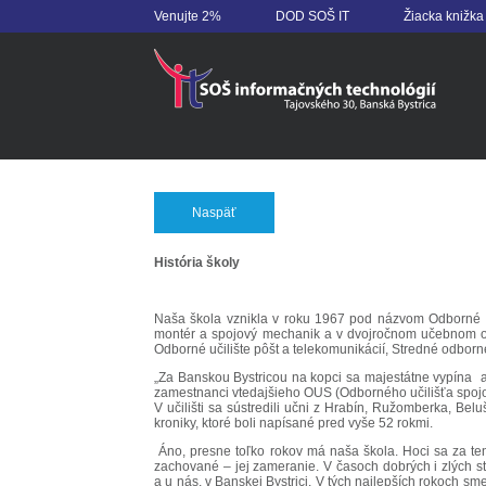
Venujte 2%
DOD SOŠ IT
Žiacka knižka
Naspäť
História školy
Naša škola vznikla v roku 1967 pod názvom Odborné uči
montér a spojový mechanik a v dvojročnom učebnom odb
Odborné učilište pôšt a telekomunikácií, Stredné odborné
„Za Banskou Bystricou na kopci sa majestátne vypína 
zamestnanci vtedajšieho OUS (Odborného učilišťa spojov
V učilišti sa sústredili učni z Hrabín, Ružomberka, Bel
kroniky, ktoré boli napísané pred vyše 52 rokmi.
Áno, presne toľko rokov má naša škola. Hoci sa za tento
zachované – jej zameranie. V časoch dobrých i zlých st
a u nás, v Banskej Bystrici. V tých najlepších rokoch sm