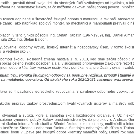
odičia prestali dávať svoje deti do stredných škôl vzdialených od bydliska, a ta
ťažovať na nedostatok žiakov, za čo môžeme ďakovať našej dobrej povesti. Množstv
rokoch doplnené o štvorročné študijné odbory s maturitou, a tak naši absolventi
zanikli ako napríklad spojový montér, no mechanici a manipulanti pretrvali dlhši
piatich, v tejto funkcii pôsobili Ing. Štefan Rabatin (1967-1989), Ing. Daniel A
júla 2011 Ing. Štefan Balogh.
 vyučovanie, odborný výcvik, školský internát a hospodársky úsek. V tomto škols
 a vedenie školy).
bornou školou. Posledná zmena nastala 1. 9. 2013, keď sme začali pôsobiť v 
li počas celého svojho pôsobenia a aj v súčasnosti pripravujeme žiakov pre rezort
udijnom odbore
klientsky manažér pošty
, ktorý ponúkame aj pre Duálny systém vzdel
kam trhu. Ponuka študijných odborov sa postupne rozšírila, pribudli študijné o
 na mobilného operátora. Od školského roka 2020/2021 začneme pripravovať ž
stáva zo 4 pavilónov teoretického vyučovania, 3 pavilónov odborného výcviku, te
aktickú prípravu žiakov prostredníctvom kvalifikovaných učiteľov a majstrov o
 olympiád a súťaží, ktoré aj samotná škola každoročne organizuje. Už niekoľk
ečujeme výmenné pobyty žiakov prostredníctvom týchto projektov s Andreas-Go
orní školou informačních studií a Střední školou elektrotechniky, multimédií a in
ové a keďže so Strednou odbornou školou a Stredným odborným učilišťom v Trutn
ednou školu v Opave pre študijný odbor klientsky manažér pošty. Druhý rok má