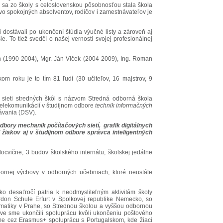
k sa zo školy s celoslovenskou pôsobnosťou stala škola
o spokojných absolventov, rodičov i zamestnávateľov je
 dostávali po ukončení štúdia výučné listy a zároveň aj
e. To tiež svedčí o našej vernosti svojej profesionálnej
lman (1990-2004), Mgr. Ján Vlček (2004-2009), Ing. Roman
kom roku je to tím 81 ľudí (30 učiteľov, 16 majstrov, 9
sieti stredných škôl s názvom Stredná odborná škola
 telekomunikácií v študijnom odbore
technik informačných
ávania (DSV).
dbory mechanik počítačových sietí, grafik digitálnych
iakov aj v študijnom odbore správca inteligentných
locvične, 3 budov školského internátu, školskej jedálne
dbornej výchovy v odborných učebniach, ktoré neustále
o desaťročí patria k neodmysliteľným aktivitám školy
rdon Schule Erfurt v Spolkovej republike Nemecko, so
formatiky v Prahe, so Strednou školou a vyššou odbornou
ove sme ukončili spoluprácu kvôli ukončeniu poštového
me cez Erasmus+ spoluprácu s Portugalskom, kde žiaci