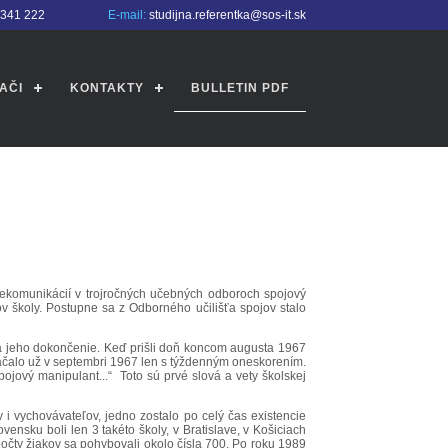
4341 222
E-mail:
studijna.referentka@sos-it.sk
AČI
KONTAKTY
BULLETIN PDF
elekomunikácií v trojročných učebných odboroch spojový
 školy. Postupne sa z Odborného učilišťa spojov stalo
a jeho dokončenie. Keď prišli doň koncom augusta 1967
začalo už v septembri 1967 len s týždenným oneskorením.
pojový manipulant...“ Toto sú prvé slová a vety školskej
v i vychovávateľov, jedno zostalo po celý čas existencie
nsku boli len 3 takéto školy, v Bratislave, v Košiciach
 počty žiakov sa pohybovali okolo čísla 700. Po roku 1989