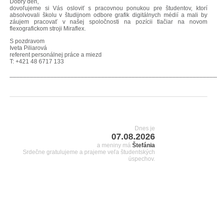
Dobrý deň,
dovoľujeme si Vás osloviť s pracovnou ponukou pre študentov, ktorí
absolvovali školu v študijnom odbore grafik digitálnych médií a mali by
záujem pracovať v našej spoločnosti na pozícii tlačiar na novom
flexografickom stroji Miraflex.
S pozdravom
Iveta Piliarová
referent personálnej práce a miezd
T: +421 48 6717 133
_____________________________________________________________
Dnes je
07.08.2026
a meniny má
Štefánia
Srdečne gratulujeme a prajeme veľa študentských
úspechov.