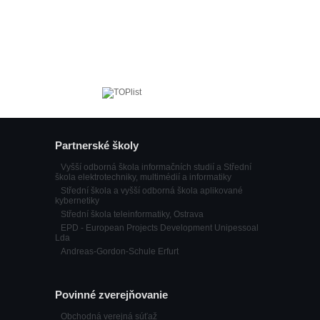
Partnerské školy
Vyšší odborná škola informačních studií a Střední
škola elektrotechniky, multimédií a informatiky
Střední škola a vyšší odborná škola aplikované
kybernetiky
Střední škola teleinformatiky, Ostrava
EPD - European Projects Development Unipessoal
Lda
Andreas-Gordon-Schule Erfurt
Povinné zverejňovanie
Obchodná verejná súťaž