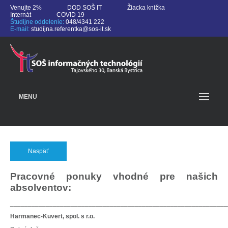
Venujte 2%
DOD SOŠ IT
Žiacka knižka
Internát
COVID 19
Študijne oddelenie:
048/4341 222
E-mail:
studijna.referentka@sos-it.sk
MENU
Naspäť
Pracovné ponuky vhodné pre našich
absolventov:
_____________________________________________________________
Harmanec-Kuvert, spol. s r.o.