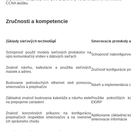
CCNA skúšku.
Zručnosti a kompetencie
Základy sieťových technológií
Smerovacie protokoly 
Schopnosť použiť modely sieťových protokolov na
Schopnosť nakonfigurova
opis komunikačný vrstiev v dátových sieťach
Znalosť návrhu, kalkulácie a použitia sieťových
Zručnosť konfigurácie pr
masiek a adries.
Budovanie jednoduchých ethernet sietí pomocou
Návrh a implementácia c
smerovačov a prepínačov
Základná znalosť budovania kabeláže a návrhu siete
Použitie pokročilých 
na prepojenie zariadení
EIGRP
Znalosť konzolových príkazov na konfiguráciu
Aplikovanie základnej k
prepínačoch respektíve smerovačov a na overenie
smerovacie informácie
ich správneho chodu