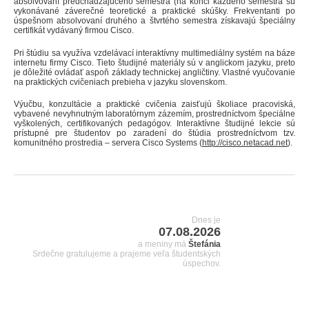
absolvovaní predchádzajúceho semestra (na konci každého semestra sú
vykonávané záverečné teoretické a praktické skúšky. Frekventanti po
úspešnom absolvovaní druhého a štvrtého semestra získavajú špeciálny
certifikát vydávaný firmou Cisco.
Pri štúdiu sa využíva vzdelávací interaktívny multimediálny systém na báze
internetu firmy Cisco. Tieto študijné materiály sú v anglickom jazyku, preto
je dôležité ovládať aspoň základy technickej angličtiny. Vlastné vyučovanie
na praktických cvičeniach prebieha v jazyku slovenskom.
Výučbu, konzultácie a praktické cvičenia zaisťujú školiace pracoviská,
vybavené nevyhnutným laboratórnym zázemím, prostredníctvom špeciálne
vyškolených, certifikovaných pedagógov. Interaktívne študijné lekcie sú
prístupné pre študentov po zaradení do štúdia prostredníctvom tzv.
komunitného prostredia – servera Cisco Systems (
http://cisco.netacad.net
).
Dnes je
07.08.2026
a meniny má
Štefánia
Srdečne gratulujeme a prajeme veľa študentských
úspechov.