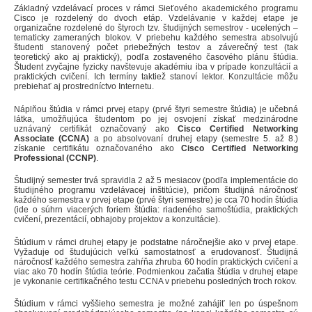
Základný vzdelávací proces v rámci Sieťového akademického programu
Cisco je rozdelený do dvoch etáp. Vzdelávanie v každej etape je
organizačne rozdelené do štyroch tzv. študijných semestrov - ucelených –
tematicky zameraných blokov. V priebehu každého semestra absolvujú
študenti stanovený počet priebežných testov a záverečný test (tak
teoretický ako aj praktický), podľa zostaveného časového plánu štúdia.
Študent zvyčajne fyzicky navštevuje akadémiu iba v prípade konzultácií a
praktických cvičení. Ich termíny taktiež stanoví lektor. Konzultácie môžu
prebiehať aj prostredníctvo Internetu.
Náplňou štúdia v rámci prvej etapy (prvé štyri semestre štúdia) je učebná
látka, umožňujúca študentom po jej osvojení získať medzinárodne
uznávaný certifikát označovaný ako
Cisco Certified Networking
Associate (CCNA)
a po absolvovaní druhej etapy (semestre 5. až 8.)
získanie certifikátu označovaného ako
Cisco Certified Networking
Professional (CCNP)
.
Študijný semester trvá spravidla 2 až 5 mesiacov (podľa implementácie do
študijného programu vzdelávacej inštitúcie), pričom študijná náročnosť
každého semestra v prvej etape (prvé štyri semestre) je cca 70 hodín štúdia
(ide o súhrn viacerých foriem štúdia: riadeného samoštúdia, praktických
cvičení, prezentácií, obhajoby projektov a konzultácie).
Štúdium v rámci druhej etapy je podstatne náročnejšie ako v prvej etape.
Vyžaduje od študujúcich veľkú samostatnosť a erudovanosť. Študijná
náročnosť každého semestra zahŕňa zhruba 60 hodín praktických cvičení a
viac ako 70 hodín štúdia teórie. Podmienkou začatia štúdia v druhej etape
je vykonanie certifikačného testu CCNA v priebehu posledných troch rokov.
Štúdium v rámci vyššieho semestra je možné zahájiť len po úspešnom