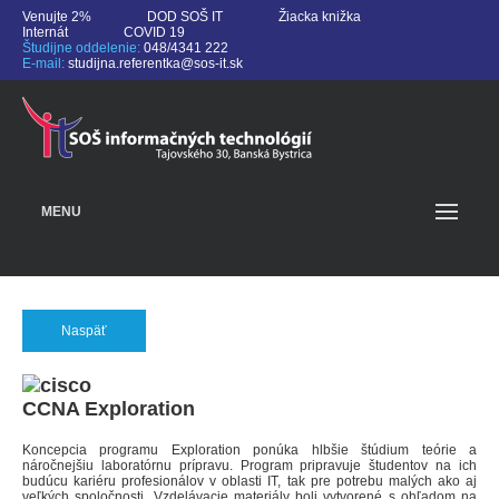
Venujte 2%
DOD SOŠ IT
Žiacka knižka
Internát
COVID 19
Študijne oddelenie:
048/4341 222
E-mail:
studijna.referentka@sos-it.sk
MENU
Naspäť
CCNA Exploration
Koncepcia programu Exploration ponúka hlbšie štúdium teórie a
náročnejšiu laboratórnu prípravu. Program pripravuje študentov na ich
budúcu kariéru profesionálov v oblasti IT, tak pre potrebu malých ako aj
veľkých spoločnosti. Vzdelávacie materiály boli vytvorené s ohľadom na