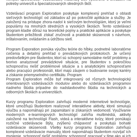
potreby univerzít a špecializovaných stredných škôl.
Vzdelávací program Exploration poskytuje komplexný prehľad o oblasti
sieťových technológií: od základov až po pokročilé aplikácie a služby. Je
založený na prístupe zhora-nadol k sieťovým technológiám, ktorý je veľmi
populárny na mnohých stredných a vysokých školách. Tento vzdelávací
program kladie dôraz na teoretické pojmy a praktické aplikácie a poskytuje
študentom príležitosti získať zručnosti a praktické skúsenosti s návrhom,
inštalovaním, ovládaním a údržbou sietí.
Program Exporation ponúka výučbu teórie do hĺbky, podnetné laboratórne
cvičenia a detailný prehľad o prevádzkových protokoloch. Je určený
predovšetkým pre študentov, ktorí sú schopný samostatne riešiť problémy a
tvorivo analyzovať prevádzkové situácie, pre študentov s pokročilou
schopnosťou riešiť problémové situácie a s analytickými schopnosťami
alebo pracujúci profesionáli, ktorí majú záujem o budovanie svojej kariéry
a získanie priemyselného certifikátu. Program
Program Exploration môže byť integrovaný od rôznych technologický
orientovaných vzdelávacích modulov alebo do vzdelávacích programov
riadneho štúdia prípadne do nadstavbového štúdia na technických a
odborných školách a univerzitách.
Kurzy programu Exploration zahrňujú moderné internetové technológie,
ktoré umožňujú študentom realizovať interaktívne aktivity, ktoré simulujú
výučbu a napomáhajú pri zapamätaní si získaných vedomostí. Využívanie
moderných e-learningových technológií zahŕňa multimédiá, aktivity
založené na technológii Flash, videá a interaktívne kvízy, ktoré ponúkajú
rozličné vzdelávacie štýly, zvýšenú chápavosť a poskytujú bohaté
vzdelávacie skúsenosti. Všetky kurzy programu Exploration zahrňujú
komplexné vzdelávacie manuály, ktoré napomáhajú študentom rozvíjať ich
myslenie, schopnosť riešiť problémy, schopnosť pracovať v tíme ako aj ich