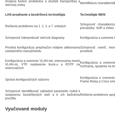
Analýza funkcií protokolov a služieb transportnej a
Identifikácia charakteris
sieťovej vrstvy
LAN prepínanie a bezdrôtová technológia
Technológie WAN
Schopnosť charakterizo
Riešenie problémov na 1. 2. 3. a 7. vrstvách
prevádzky: VoIP a Video 
Schopnosť interpretovať sieťové diagramy
Konfigurácia a overenie
Prvotná konfigurácia prepínačov vrátane aktivovania
Schopnosť overiť, mon
vzdialeného manažmentu
prostredí
Konfigurácia a overenie VLAN-iek, smerovania medzi
Konfigurácia a overeni
VLAN-mi, VTP, nastavenie trunk-u a RSTP na
rozhrania, spojenie na b
smerovačoch
Konfigurácia a overeni
Správa konfiguračných súborov
Frame Relay a Cisco sm
Schopnosť identifikovať základné parametre nutné k
nastaveniu bezdrôtových sietí a k ich bežnému
Riešenie problémov spo
použitiu
Vyučované moduly