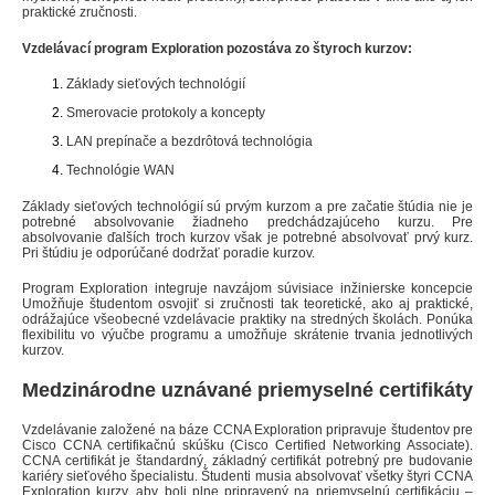
praktické zručnosti.
Vzdelávací program Exploration pozostáva zo štyroch kurzov:
Základy sieťových technológií
Smerovacie protokoly a koncepty
LAN prepínače a bezdrôtová technológia
Technológie WAN
Základy sieťových technológií sú prvým kurzom a pre začatie štúdia nie je
potrebné absolvovanie žiadneho predchádzajúceho kurzu. Pre
absolvovanie ďalších troch kurzov však je potrebné absolvovať prvý kurz.
Pri štúdiu je odporúčané dodržať poradie kurzov.
Program Exploration integruje navzájom súvisiace inžinierske koncepcie
Umožňuje študentom osvojiť si zručnosti tak teoretické, ako aj praktické,
odrážajúce všeobecné vzdelávacie praktiky na stredných školách. Ponúka
flexibilitu vo výučbe programu a umožňuje skrátenie trvania jednotlivých
kurzov.
Medzinárodne uznávané priemyselné certifikáty
Vzdelávanie založené na báze CCNA Exploration pripravuje študentov pre
Cisco CCNA certifikačnú skúšku (Cisco Certified Networking Associate).
CCNA certifikát je štandardný, základný certifikát potrebný pre budovanie
kariéry sieťového špecialistu. Študenti musia absolvovať všetky štyri CCNA
Exploration kurzy, aby boli plne pripravený na priemyselnú certifikáciu –