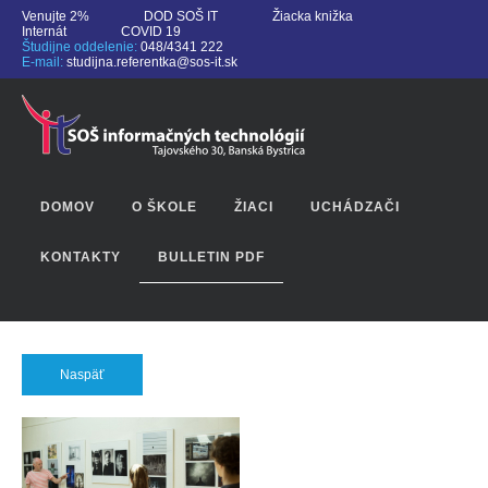
Venujte 2%
DOD SOŠ IT
Žiacka knižka
Internát
COVID 19
Študijne oddelenie:
048/4341 222
E-mail:
studijna.referentka@sos-it.sk
DOMOV
O ŠKOLE
ŽIACI
UCHÁDZAČI
KONTAKTY
BULLETIN PDF
Naspäť