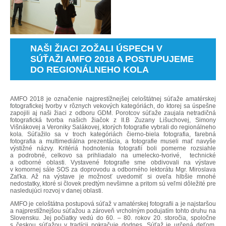
NAŠI ŽIACI ZOŽALI ÚSPECH V
SÚŤAŽI AMFO 2018 A POSTUPUJEME
DO REGIONÁLNEHO KOLA
AMFO 2018 je označenie najprestížnejšej celoštátnej súťaže amatérskej
fotografickej tvorby v rôznych vekových kategóriách, do ktorej sa úspešne
zapojili aj naši žiaci z odboru GDM. Porotcov súťaže zaujala netradičná
fotografická tvorba našich žiačok z II.B Zuzany Lišuchovej, Simony
Višnákovej a Veroniky Salákovej, ktorých fotografie vybrali do regionálneho
kola. Súťažilo sa v troch kategóriách čierno-biela fotografia, farebná
fotografia a multimediálna prezentácia, a fotografie museli mať navyše
výstižné názvy. Kritériá hodnotenia fotografií boli pomerne rozsiahle
a podrobné, celkovo sa prihliadalo na umelecko-tvorivé, technické
a odborné oblasti. Vystavené fotografie sme obdivovali na výstave
v komornej sále SOS za doprovodu a odborného lektorátu Mgr. Miroslava
Zaťka. Až na výstave je možnosť uvedomiť si oveľa hlbšie mnohé
nedostatky, ktoré si človek predtým nevšimne a pritom sú veľmi dôležité pre
nasledujúci rozvoj v danej oblasti.
AMFO je celoštátna postupová súťaž v amatérskej fotografii a je najstaršou
a najprestížnejšou súťažou a zároveň vrcholným podujatím tohto druhu na
Slovensku. Jej počiatky vedú do 60. – 80. rokov 20. storočia, spoločne
s českou súťažou v tradícii pokračuje dodnes. Súťaž je určená deťom,