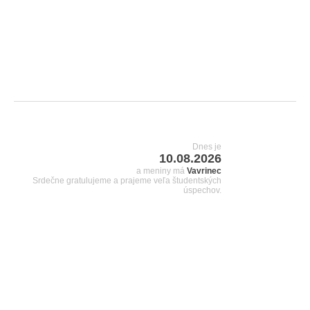
Dnes je
10.08.2026
a meniny má
Vavrinec
Srdečne gratulujeme a prajeme veľa študentských
úspechov.