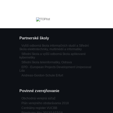
Partnerské školy
Vyšší odborná škola informačních studií a Střední
škola elektrotechniky, multimédií a informatiky
Střední škola a vyšší odborná škola aplikované
kybernetiky
Střední škola teleinformatiky, Ostrava
EPD - European Projects Development Unipessoal
Lda
Andreas-Gordon-Schule Erfurt
Povinné zverejňovanie
Obchodná verejná súťaž
Plán verejného obstarávania 2018
Centrálny register VUCBB
Prieskumu trhu 2013/14/15/16