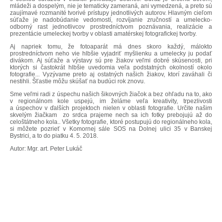
mládeži a dospelým, nie je tematicky zameraná, ani vymedzená, a preto sú
zaujímavé rozmanité tvorivé prístupy jednotlivých autorov. Hlavným cieľom
súťaže je nadobúdanie vedomostí, rozvíjanie zručností a umelecko-
odborný rast jednotlivcov prostredníctvom poznávania, realizácie a
prezentácie umeleckej tvorby v oblasti amatérskej fotografickej tvorby.
Aj napriek tomu, že fotoaparát má dnes skoro každý, málokto
prostredníctvom neho vie hlbšie vyjadriť myšlienku a umelecky ju podať
divákom. Aj súťaže a výstavy sú pre žiakov veľmi dobré skúsenosti, pri
ktorých si častokrát hlbšie uvedomia veľa podstatných okolností okolo
fotografie... Vyzývame preto aj ostatných našich žiakov, ktorí zaváhali či
nestihli. Šťastie môžu skúšať na budúci rok znovu.
Sme veľmi radi z úspechu našich šikovných žiačok a bez ohľadu na to, ako
v regionálnom kole uspejú, im želáme veľa kreativity, trpezlivosti
a úspechov v ďalších projektoch nielen v oblasti fotografie. Určite našim
skvelým žiačkam zo srdca prajeme nech sa ich fotky prebojujú až do
celoštátneho kola.. Všetky fotografie, ktoré postupujú do regionálneho kola,
si môžete pozrieť v Komornej sále SOS na Dolnej ulici 35 v Banskej
Bystrici, a to do piatku 4. 5. 2018.
Autor: Mgr. art. Peter Lukáč