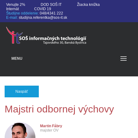
Venujte 2%
DOD SOŠ IT
Žiacka knižka
Internát
COVID 19
Študijne oddelenie:
048/4341 222
E-mail:
studijna.referentka@sos-it.sk
MENU
Naspäť
Majstri odbornej výchovy
Martin Fábry
majster OV