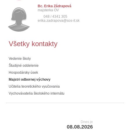
Bc. Erika Zádrapová
majsterka OV
048 / 4341 305
erika.zadrapova@sos-it.sk
Všetky kontakty
Vedenie školy
Študijné oddelenie
Hospodársky úsek
Majstri odbornej výchovy
Učitelia teoretického vyučovania
Vychovávatelia školského internátu
Dnes je
08.08.2026