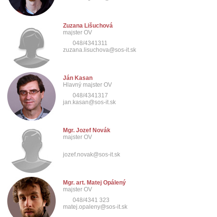
Zuzana Lišuchová
majster OV
048/4341311
zuzana.lisuchova@sos-it.sk
Ján Kasan
Hlavný majster OV
048/4341317
jan.kasan@sos-it.sk
Mgr. Jozef Novák
majster OV
jozef.novak@sos-it.sk
Mgr. art. Matej Opálený
majster OV
048/4341 323
matej.opaleny@sos-it.sk