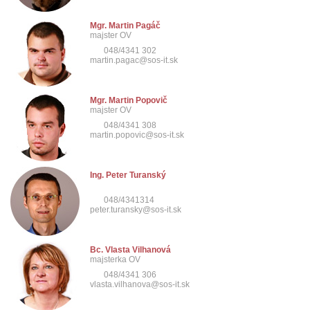
Mgr. Martin Pagáč
majster OV
048/4341 302
martin.pagac@sos-it.sk
Mgr. Martin Popovič
majster OV
048/4341 308
martin.popovic@sos-it.sk
Ing. Peter Turanský
048/4341314
peter.turansky@sos-it.sk
Bc. Vlasta Vilhanová
majsterka OV
048/4341 306
vlasta.vilhanova@sos-it.sk