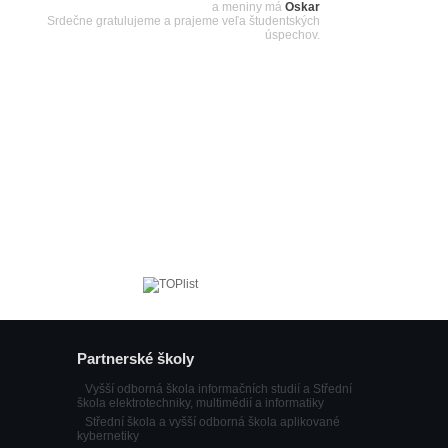
a meniny má
Oskar
Srdečne gratulujeme a prajeme veľa študentských
úspechov.
Partnerské školy
Vyšší odborná škola informačních studií a Střední
škola elektrotechniky, multimédií a informatiky
Střední škola a vyšší odborná škola aplikované
kybernetiky