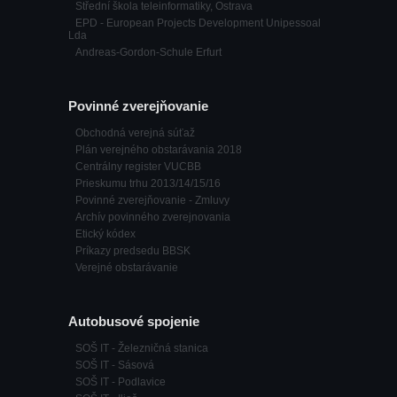
Střední škola teleinformatiky, Ostrava
EPD - European Projects Development Unipessoal
Lda
Andreas-Gordon-Schule Erfurt
Povinné zverejňovanie
Obchodná verejná súťaž
Plán verejného obstarávania 2018
Centrálny register VUCBB
Prieskumu trhu 2013/14/15/16
Povinné zverejňovanie - Zmluvy
Archív povinného zverejnovania
Etický kódex
Príkazy predsedu BBSK
Verejné obstarávanie
Autobusové spojenie
SOŠ IT - Železničná stanica
SOŠ IT - Sásová
SOŠ IT - Podlavice