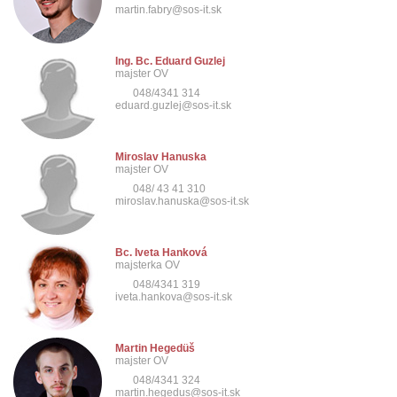
martin.fabry@sos-it.sk
Ing. Bc. Eduard Guzlej
majster OV
048/4341 314
eduard.guzlej@sos-it.sk
Miroslav Hanuska
majster OV
048/ 43 41 310
miroslav.hanuska@sos-it.sk
Bc. Iveta Hanková
majsterka OV
048/4341 319
iveta.hankova@sos-it.sk
Martin Hegedüš
majster OV
048/4341 324
martin.hegedus@sos-it.sk