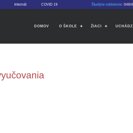
Internát
COVID 19
Študijne oddelenie:
048/
DOMOV
O ŠKOLE
ŽIACI
UCHÁDZ
 vyučovania