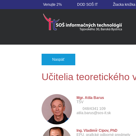
Venujte 2%
DOD SOŠ IT
Žiacka knižka
Naspäť
Učitelia teoretického
Mgr. Atila Barus
TŠV
048/4341 109
atila.barus@sos-it.sk
Ing. Vladimír Cipov, PhD
EPU, grafické odborné predmety