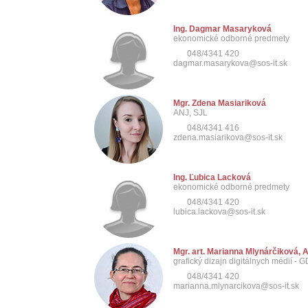
Ing. Dagmar Masaryková
ekonomické odborné predmety
048/4341 420
dagmar.masarykova@sos-it.sk
Mgr. Zdena Masiariková
ANJ, SJL
048/4341 416
zdena.masiarikova@sos-it.sk
Ing. Ľubica Lacková
ekonomické odborné predmety
048/4341 420
lubica.lackova@sos-it.sk
Mgr. art. Marianna Mlynárčiková, A
grafický dizajn digitálnych médií - 
048/4341 420
marianna.mlynarcikova@sos-it.sk