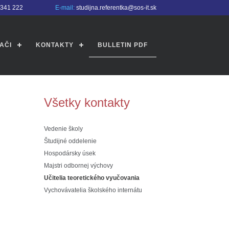
4341 222
E-mail:
studijna.referentka@sos-it.sk
AČI
KONTAKTY
BULLETIN PDF
Všetky kontakty
Vedenie školy
Študijné oddelenie
Hospodársky úsek
Majstri odbornej výchovy
Učitelia teoretického vyučovania
Vychovávatelia školského internátu