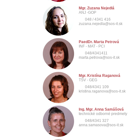
Mgr. Zuzana Nejedlá
ANJ -GOP
048 / 4341 416
zuzana.nejedla@sos-it.sk
PaedDr. Marta Petrová
INF - MAT - PCI
048/4341411
marta.petrova@sos-it.sk
Mgr. Kristína Raganová
TŠV - GEG
048/4341 109
kristina.raganova@sos-it.sk
Ing. Mgr. Anna Samášová
technické odborné predmety
048/4341 327
anna.samasova@sos-it.sk