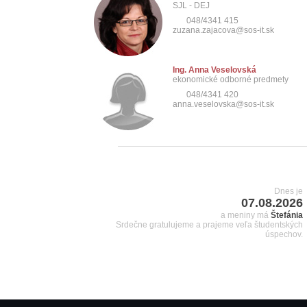
SJL - DEJ
048/4341 415
zuzana.zajacova@sos-it.sk
Ing. Anna Veselovská
ekonomické odborné predmety
048/4341 420
anna.veselovska@sos-it.sk
Dnes je
07.08.2026
a meniny má
Štefánia
Srdečne gratulujeme a prajeme veľa študentských
úspechov.