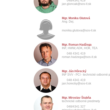
048/4341 419
jan.gloncak@sos-it.sk
Mgr. Monika Glutová
Ang. Dej.
monika.glutova@sos-it.sk
Mgr. Roman Hadžega
INF, HWW, ADK, HOK, TEA
048 4341 419
roman.hadzega@sos-it.sk
Mgr. Ján Hôrecký
INF SVV - PCI - technické odborné 
048 4341 419
jan.horecky@sos-it.sk
Mgr. Miroslav Štubňa
technické odborné predmety
048/4341 327