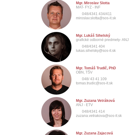
Mgr. Miroslav Slotta
MAT- FYZ - INF
048/4341 434/411
miroslav.slotta@sos-it.sk
Mgr. Lukáš Sihelský
grafické odborné predmety- ANJ
048/4341 404
lukas.sihelsky@sos-it.sk
Mgr. Tomáš Trudič, PhD
OBN, TŠV
048/ 43 41 109
tomas.trudic@sos-it.sk
Mgr. Zuzana Vetráková
ANJ - ETV
048/4341 414
zuzana.vetrakova@sos-it.sk
Mgr. Zuzana Zajacová