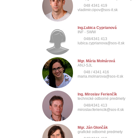
048 4341 419
vladimir.cipov@sos-it.sk
Ing.Ľubica Cyprianová
INF - SWW
048/4341 413
lubica.cyprianova@sos-it.sk
Mgr. Mária Molnárová
ANJ-SJL
048 / 4341 416
maria.molnarova@sos-it.sk
Ing. Miroslav Ferienčík
technické odborné predmety
048/4341 413
miroslav.feriencik@sos-it.sk
Mgr. Ján Glončák
grafické odborné predmety