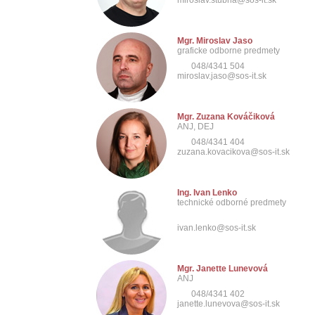
miroslav.stubna@sos-it.sk
Mgr. Miroslav Jaso
graficke odborne predmety
048/4341 504
miroslav.jaso@sos-it.sk
Mgr. Zuzana Kováčiková
ANJ, DEJ
048/4341 404
zuzana.kovacikova@sos-it.sk
Ing. Ivan Lenko
technické odborné predmety
ivan.lenko@sos-it.sk
Mgr. Janette Lunevová
ANJ
048/4341 402
janette.lunevova@sos-it.sk